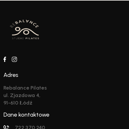
Adres
Rebalance Pilates
ul. Zjazdowa 4,
91-610 Łódź
Dane kontaktowe
722 370 240